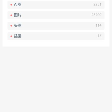
AI图
2231
图片
28200
头图
114
插画
16