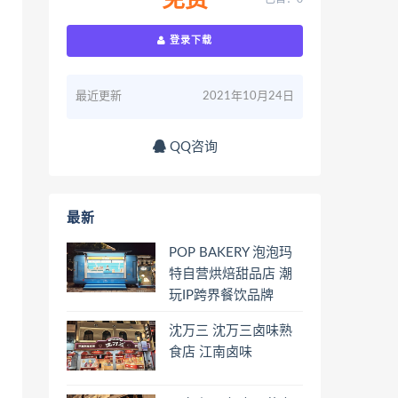
免费
登录下载
最近更新
2021年10月24日
QQ咨询
最新
POP BAKERY 泡泡玛
特自营烘焙甜品店 潮
玩IP跨界餐饮品牌
沈万三 沈万三卤味熟
食店 江南卤味