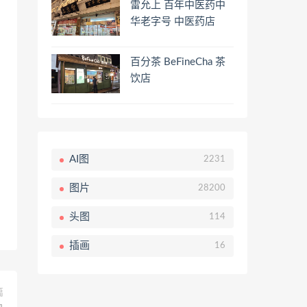
雷允上 百年中医药中
华老字号 中医药店
百分茶 BeFineCha 茶
饮店
AI图
2231
图片
28200
头图
114
插画
16
篇