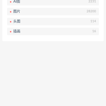
AI图
2231
图片
28200
头图
114
插画
16