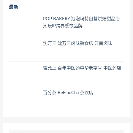
最新
POP BAKERY 泡泡玛特自营烘焙甜品店
潮玩IP跨界餐饮品牌
沈万三 沈万三卤味熟食店 江南卤味
雷允上 百年中医药中华老字号 中医药店
百分茶 BeFineCha 茶饮店