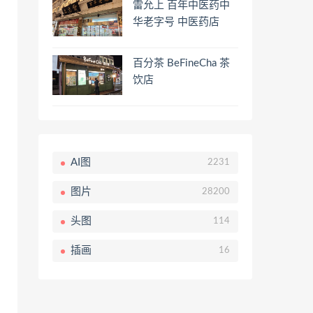
雷允上 百年中医药中
华老字号 中医药店
百分茶 BeFineCha 茶
饮店
AI图
2231
图片
28200
头图
114
插画
16