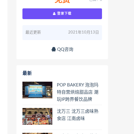
免费
登录下载
最近更新
2021年10月13日
QQ咨询
最新
POP BAKERY 泡泡玛
特自营烘焙甜品店 潮
玩IP跨界餐饮品牌
沈万三 沈万三卤味熟
食店 江南卤味