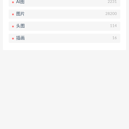
AI图
2231
图片
28200
头图
114
插画
16