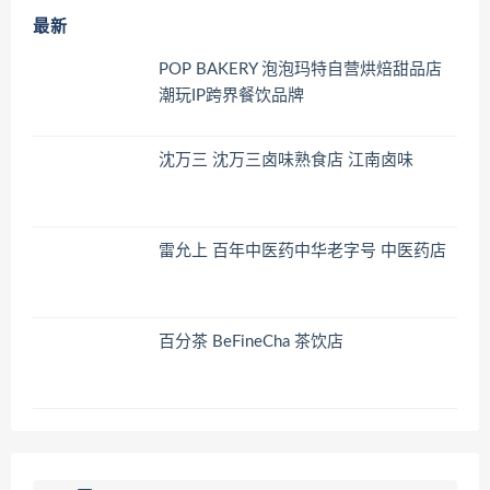
最新
POP BAKERY 泡泡玛特自营烘焙甜品店
潮玩IP跨界餐饮品牌
沈万三 沈万三卤味熟食店 江南卤味
雷允上 百年中医药中华老字号 中医药店
百分茶 BeFineCha 茶饮店