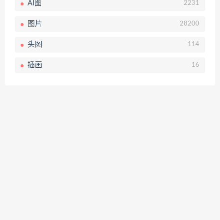
AI图
2231
图片
28200
头图
114
插画
16