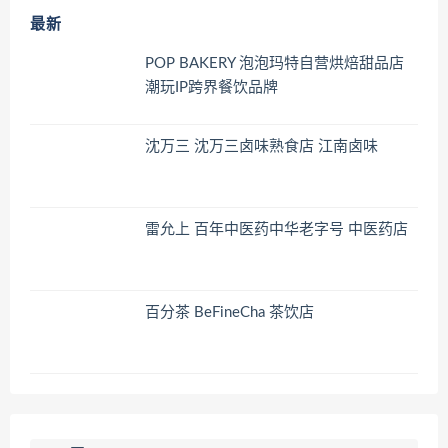
最新
POP BAKERY 泡泡玛特自营烘焙甜品店
潮玩IP跨界餐饮品牌
沈万三 沈万三卤味熟食店 江南卤味
雷允上 百年中医药中华老字号 中医药店
百分茶 BeFineCha 茶饮店