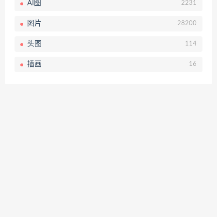
AI图
2231
图片
28200
头图
114
插画
16