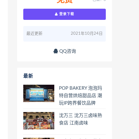
免费
登录下载
最近更新
2021年10月24日
QQ咨询
最新
POP BAKERY 泡泡玛
特自营烘焙甜品店 潮
玩IP跨界餐饮品牌
沈万三 沈万三卤味熟
食店 江南卤味