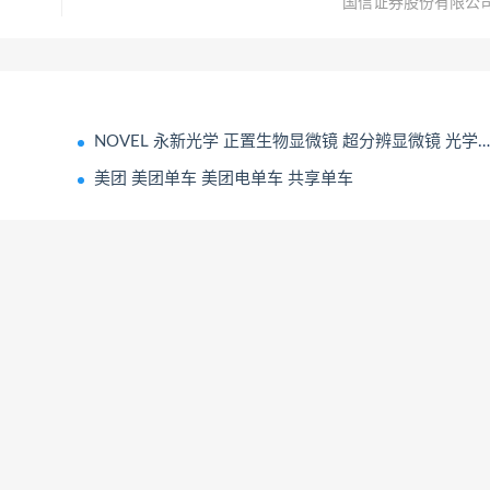
国信证券股份有限公
NOVEL 永新光学 正置生物显微镜 超分辨显微镜 光学仪器
美团 美团单车 美团电单车 共享单车