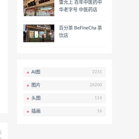
雷允上 百年中医药中
华老字号 中医药店
百分茶 BeFineCha 茶
饮店
AI图
2231
图片
28200
头图
114
插画
16
篇