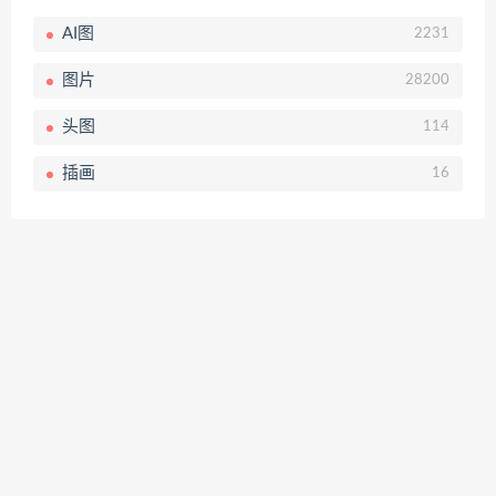
AI图
2231
图片
28200
头图
114
插画
16