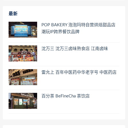
最新
POP BAKERY 泡泡玛特自营烘焙甜品店
潮玩IP跨界餐饮品牌
沈万三 沈万三卤味熟食店 江南卤味
雷允上 百年中医药中华老字号 中医药店
百分茶 BeFineCha 茶饮店