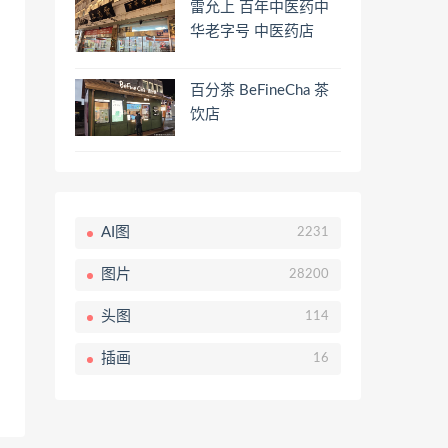
雷允上 百年中医药中
华老字号 中医药店
百分茶 BeFineCha 茶
饮店
AI图
2231
图片
28200
头图
114
插画
16