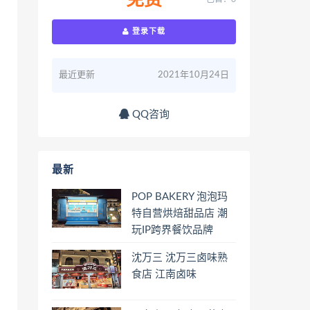
免费
登录下载
最近更新
2021年10月24日
QQ咨询
最新
POP BAKERY 泡泡玛
特自营烘焙甜品店 潮
玩IP跨界餐饮品牌
沈万三 沈万三卤味熟
食店 江南卤味