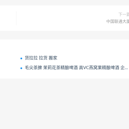
下一
中国联通大
货拉拉 拉货 搬家
毛尖茶脾 茉莉花茶精酿啤酒 高VC燕窝果精酿啤酒 企鹅小绅士原浆啤酒 扎啤