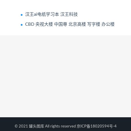
汉王ai电纸学习本 汉王科技
CBD 央视大楼 中国尊 北京高楼 写字楼 办公楼
© 2021 罐头图库 All rights reserved
京ICP备18020594号-4