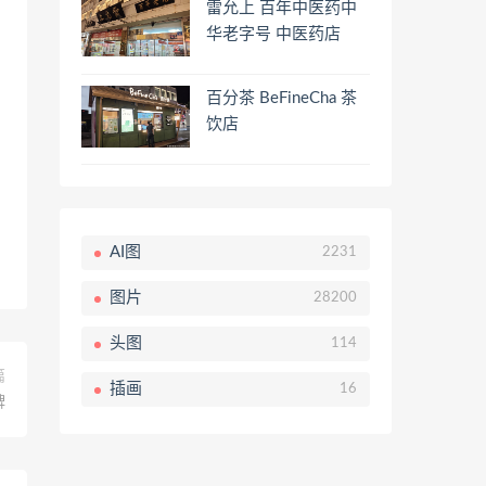
雷允上 百年中医药中
华老字号 中医药店
百分茶 BeFineCha 茶
饮店
AI图
2231
图片
28200
头图
114
篇
插画
16
牌