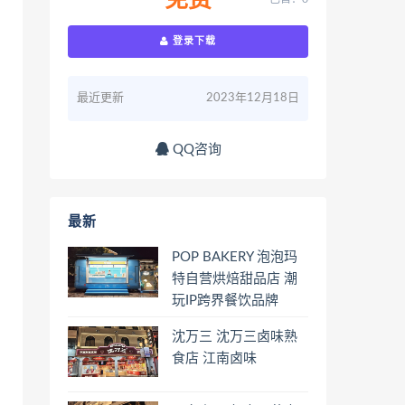
免费
登录下载
最近更新
2023年12月18日
QQ咨询
最新
POP BAKERY 泡泡玛
特自营烘焙甜品店 潮
玩IP跨界餐饮品牌
沈万三 沈万三卤味熟
食店 江南卤味