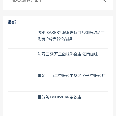
最新
POP BAKERY 泡泡玛特自营烘焙甜品店
潮玩IP跨界餐饮品牌
沈万三 沈万三卤味熟食店 江南卤味
雷允上 百年中医药中华老字号 中医药店
百分茶 BeFineCha 茶饮店