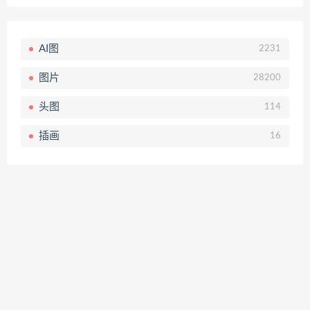
AI图
2231
图片
28200
头图
114
插画
16