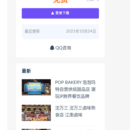
免费
登录下载
最近更新
2021年10月24日
QQ咨询
最新
POP BAKERY 泡泡玛
特自营烘焙甜品店 潮
玩IP跨界餐饮品牌
沈万三 沈万三卤味熟
食店 江南卤味