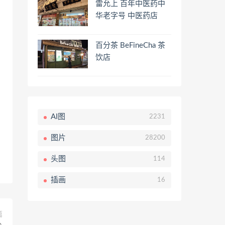
雷允上 百年中医药中
华老字号 中医药店
百分茶 BeFineCha 茶
饮店
AI图
2231
图片
28200
头图
114
插画
16
篇