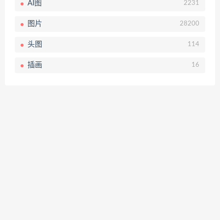
AI图
2231
图片
28200
头图
114
插画
16