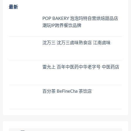
最新
POP BAKERY 泡泡玛特自营烘焙甜品店
潮玩IP跨界餐饮品牌
沈万三 沈万三卤味熟食店 江南卤味
雷允上 百年中医药中华老字号 中医药店
百分茶 BeFineCha 茶饮店