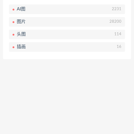
AI图
2231
图片
28200
头图
114
插画
16