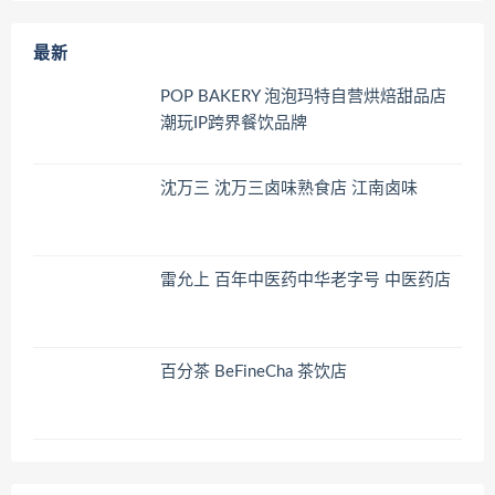
最新
POP BAKERY 泡泡玛特自营烘焙甜品店
潮玩IP跨界餐饮品牌
沈万三 沈万三卤味熟食店 江南卤味
雷允上 百年中医药中华老字号 中医药店
百分茶 BeFineCha 茶饮店