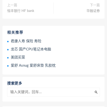
上一篇
下一篇
恒丰银行 HF bank
华融证券
相关推荐
君康人寿 保险 寿险
龙芯 国产CPU笔记本电脑
美团买菜
爱舒 Asnug 爱舒床垫 乳胶枕
搜索更多