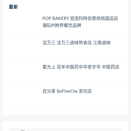
最新
POP BAKERY 泡泡玛特自营烘焙甜品店
潮玩IP跨界餐饮品牌
沈万三 沈万三卤味熟食店 江南卤味
雷允上 百年中医药中华老字号 中医药店
百分茶 BeFineCha 茶饮店