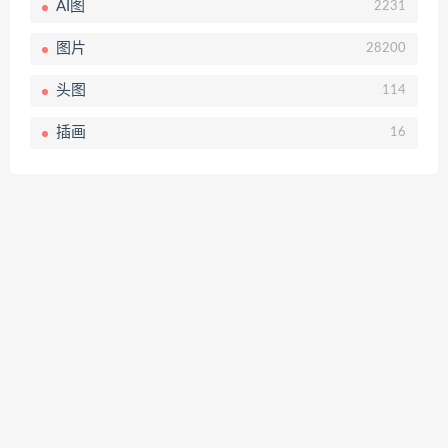
AI图
2231
图片
28200
头图
114
插画
16