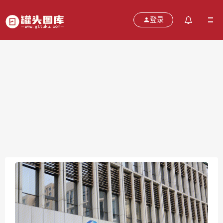
登录
国泰君安证券
2021-10-24
分类：
图片
热度：546
评论：
0
售价：￥免费