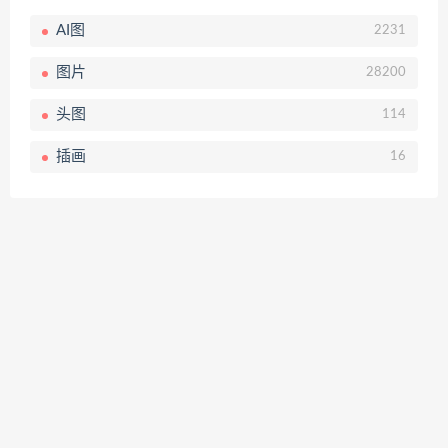
AI图
2231
图片
28200
头图
114
插画
16