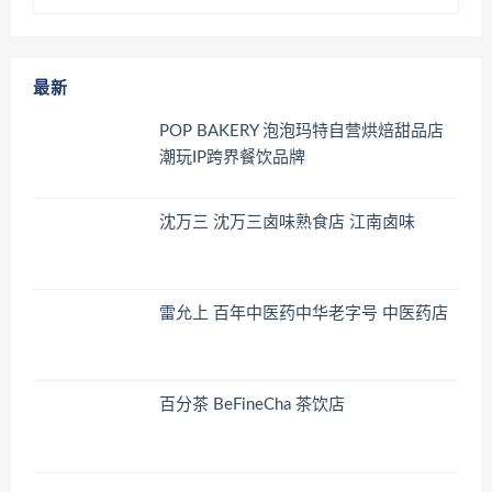
最新
POP BAKERY 泡泡玛特自营烘焙甜品店
潮玩IP跨界餐饮品牌
沈万三 沈万三卤味熟食店 江南卤味
雷允上 百年中医药中华老字号 中医药店
百分茶 BeFineCha 茶饮店