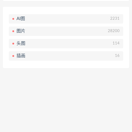
AI图
2231
图片
28200
头图
114
插画
16