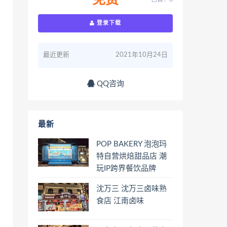
免费
登录下载
最近更新
2021年10月24日
QQ咨询
最新
POP BAKERY 泡泡玛
特自营烘焙甜品店 潮
玩IP跨界餐饮品牌
沈万三 沈万三卤味熟
食店 江南卤味