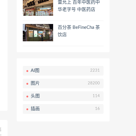
雷允上 百年中医药中
华老字号 中医药店
百分茶 BeFineCha 茶
饮店
AI图
2231
图片
28200
头图
114
插画
16
篇