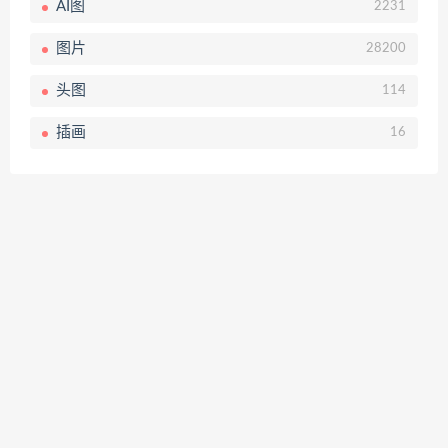
AI图
2231
图片
28200
头图
114
插画
16