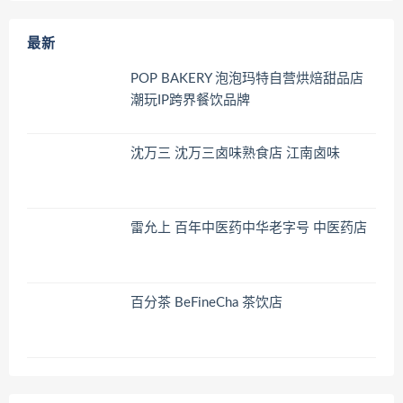
最新
POP BAKERY 泡泡玛特自营烘焙甜品店
潮玩IP跨界餐饮品牌
沈万三 沈万三卤味熟食店 江南卤味
雷允上 百年中医药中华老字号 中医药店
百分茶 BeFineCha 茶饮店