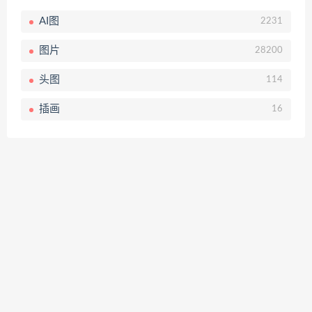
AI图
2231
图片
28200
头图
114
插画
16