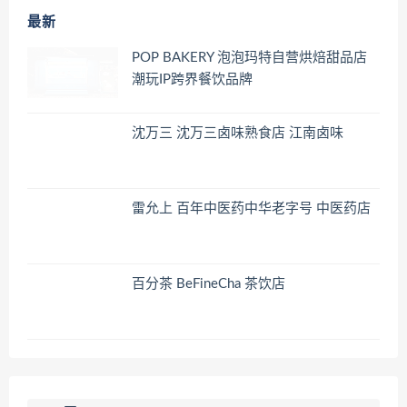
最新
POP BAKERY 泡泡玛特自营烘焙甜品店
潮玩IP跨界餐饮品牌
沈万三 沈万三卤味熟食店 江南卤味
雷允上 百年中医药中华老字号 中医药店
百分茶 BeFineCha 茶饮店