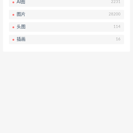
AI图
2231
图片
28200
头图
114
插画
16