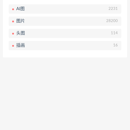
AI图
2231
图片
28200
头图
114
插画
16