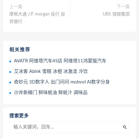
上一篇
下一篇
摩根大通 J.P. morgan 投行 投
UBS 瑞银集团
资银行
相关推荐
AVATR 阿维塔汽车4S店 阿维塔11鸿蒙版汽车
艾冰客 Abink 雪糕 冰棍 冰激凌 冷饮
奇妙元 3D数字人 出门问问 mobvol AI数字分身
沙井新蠔门 鲜味蚝油 鲜蚝汁 调味品
搜索更多