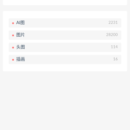
AI图
2231
图片
28200
头图
114
插画
16