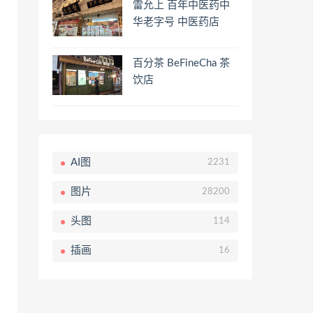
雷允上 百年中医药中
华老字号 中医药店
百分茶 BeFineCha 茶
饮店
AI图
2231
图片
28200
头图
114
插画
16