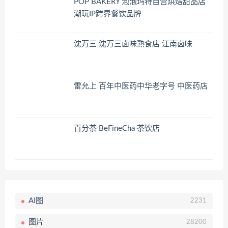
POP BAKERY 泡泡玛特自营烘焙甜品店
潮玩IP跨界餐饮品牌
沈万三 沈万三卤味熟食店 江南卤味
雷允上 百年中医药中华老字号 中医药店
百分茶 BeFineCha 茶饮店
AI图
2231
图片
28200