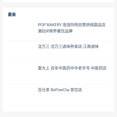
最新
POP BAKERY 泡泡玛特自营烘焙甜品店
潮玩IP跨界餐饮品牌
沈万三 沈万三卤味熟食店 江南卤味
雷允上 百年中医药中华老字号 中医药店
百分茶 BeFineCha 茶饮店