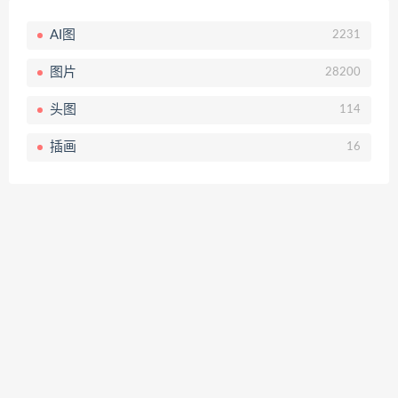
AI图
2231
图片
28200
头图
114
插画
16