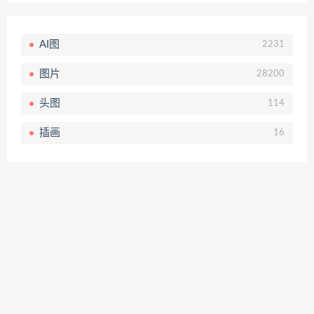
AI图
2231
图片
28200
头图
114
插画
16