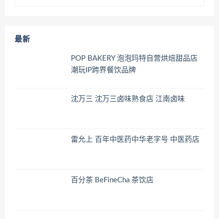
最新
POP BAKERY 泡泡玛特自营烘焙甜品店
潮玩IP跨界餐饮品牌
沈万三 沈万三卤味熟食店 江南卤味
雷允上 百年中医药中华老字号 中医药店
百分茶 BeFineCha 茶饮店