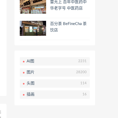
雷允上 百年中医药中
华老字号 中医药店
百分茶 BeFineCha 茶
饮店
AI图
2231
图片
28200
头图
114
插画
16
篇