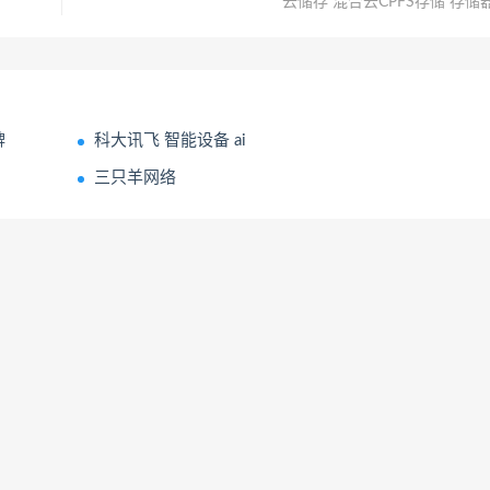
云储存 混合云CPFS存储 存储
牌
科大讯飞 智能设备 ai
三只羊网络