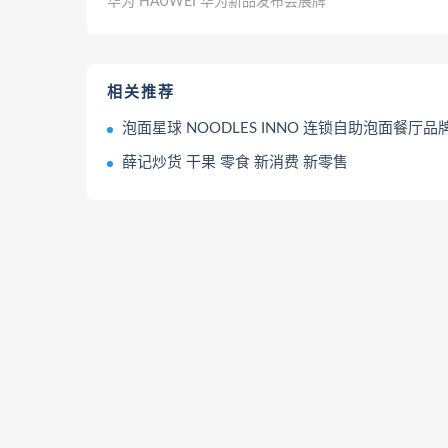
华为 HAUWEI 华为新品发布会展牌
相关推荐
泡面星球 NOODLES INNO 连锁自助泡面餐厅品
薛记炒货 干果 零食 新消费 新零售