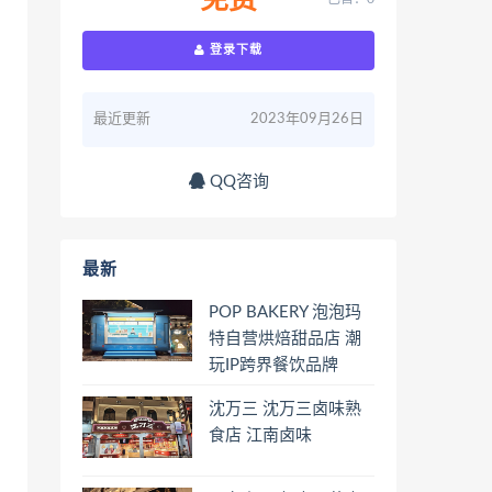
免费
登录下载
最近更新
2023年09月26日
QQ咨询
最新
POP BAKERY 泡泡玛
特自营烘焙甜品店 潮
玩IP跨界餐饮品牌
沈万三 沈万三卤味熟
食店 江南卤味