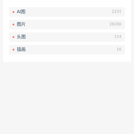
AI图
2231
图片
28200
头图
114
插画
16