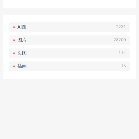
AI图
2231
图片
28200
头图
114
插画
16