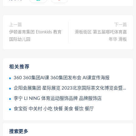
上一篇
下一篇
伊顿善育集团 Etonkids 教育
滑板街区 第五届哪吒体育嘉
国际幼儿园
年华 滑板
相关推荐
360 360集团AI课 360集团发布会 AI课宣传海报
企阳会展集团 星际展览 2023北京国际茶文化博览会暨紫砂茶具工艺精品展海报
李宁 LI NING 体育运动服饰品牌 品牌服饰店
食宝街 中关村 小吃 快餐 美食 餐饮 餐厅
搜索更多