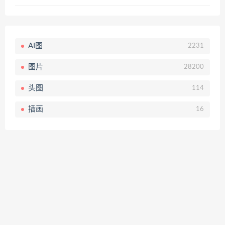
AI图
2231
图片
28200
头图
114
插画
16