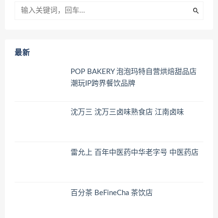
最新
POP BAKERY 泡泡玛特自营烘焙甜品店
潮玩IP跨界餐饮品牌
沈万三 沈万三卤味熟食店 江南卤味
雷允上 百年中医药中华老字号 中医药店
百分茶 BeFineCha 茶饮店