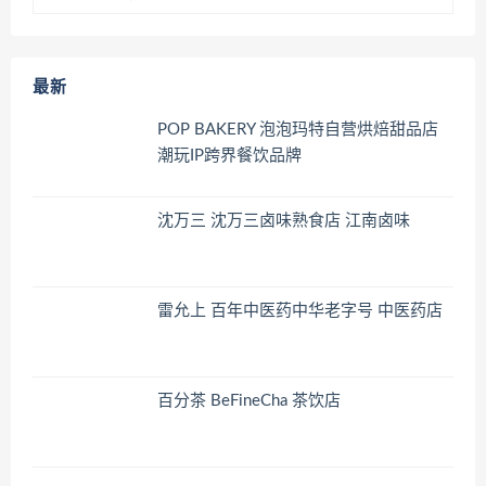
最新
POP BAKERY 泡泡玛特自营烘焙甜品店
潮玩IP跨界餐饮品牌
沈万三 沈万三卤味熟食店 江南卤味
雷允上 百年中医药中华老字号 中医药店
百分茶 BeFineCha 茶饮店