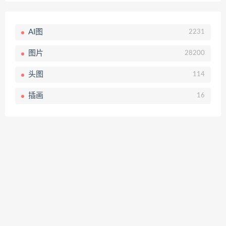
AI图
2231
图片
28200
头图
114
插画
16