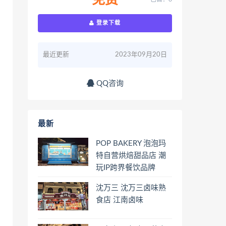
免费
登录下载
最近更新
2023年09月20日
QQ咨询
最新
POP BAKERY 泡泡玛
特自营烘焙甜品店 潮
玩IP跨界餐饮品牌
沈万三 沈万三卤味熟
食店 江南卤味