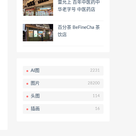
雷允上 百年中医药中
华老字号 中医药店
百分茶 BeFineCha 茶
饮店
AI图
2231
图片
28200
头图
114
插画
16