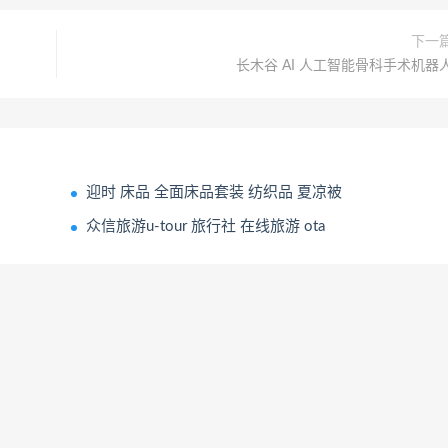
下一
长木谷 AI 人工智能骨科手术机器
迎时 床品 全面床品套装 纺织品 夏凉被
众信旅游u-tour 旅行社 在线旅游 ota