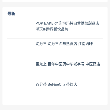
最新
POP BAKERY 泡泡玛特自营烘焙甜品店
潮玩IP跨界餐饮品牌
沈万三 沈万三卤味熟食店 江南卤味
雷允上 百年中医药中华老字号 中医药店
百分茶 BeFineCha 茶饮店