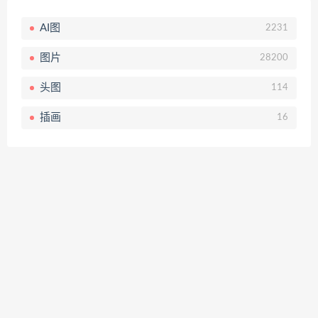
AI图
2231
图片
28200
头图
114
插画
16