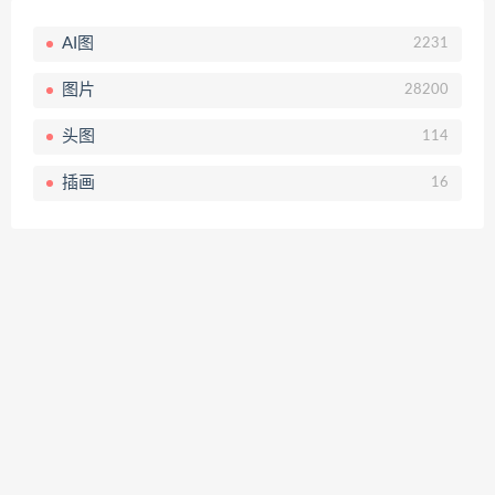
AI图
2231
图片
28200
头图
114
插画
16