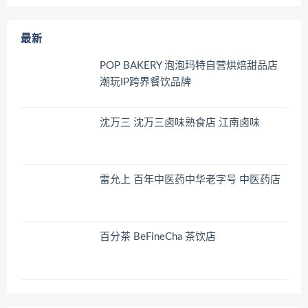
最新
POP BAKERY 泡泡玛特自营烘焙甜品店
潮玩IP跨界餐饮品牌
沈万三 沈万三卤味熟食店 江南卤味
雷允上 百年中医药中华老字号 中医药店
百分茶 BeFineCha 茶饮店