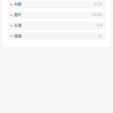
AI图
2231
图片
28200
头图
114
插画
16