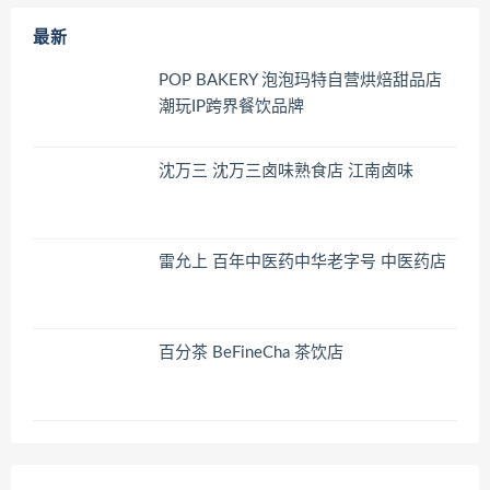
最新
POP BAKERY 泡泡玛特自营烘焙甜品店
潮玩IP跨界餐饮品牌
沈万三 沈万三卤味熟食店 江南卤味
雷允上 百年中医药中华老字号 中医药店
百分茶 BeFineCha 茶饮店