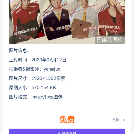
图片信息:
上传时间：2023年09月12日
拍摄者&摄影师：yemajun
图片尺寸：1920 × 1332像素
原图大小：570.154 KB
图片格式：image/jpeg图像
免费
已售：0
登录下载