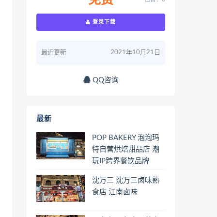
免费
登录下载
最近更新
2021年10月21日
QQ咨询
最新
POP BAKERY 泡泡玛
特自营烘焙甜品店 潮
玩IP跨界餐饮品牌
沈万三 沈万三卤味熟
食店 江南卤味