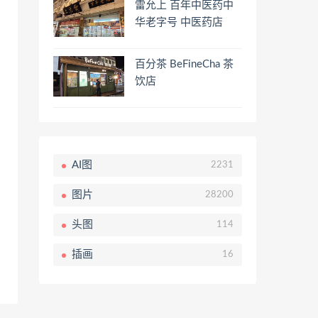
雷允上 百年中医药中
华老字号 中医药店
百分茶 BeFineCha 茶
饮店
AI图
2231
图片
28200
头图
114
插画
16