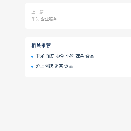
上一篇
华为 企业服务
相关推荐
卫龙 面筋 零食 小吃 辣条 食品
沪上阿姨 奶茶 饮品