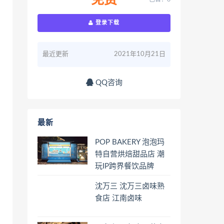
免费
登录下载
最近更新
2021年10月21日
QQ咨询
最新
POP BAKERY 泡泡玛
特自营烘焙甜品店 潮
玩IP跨界餐饮品牌
沈万三 沈万三卤味熟
食店 江南卤味