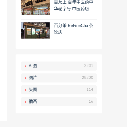
雷允上 百年中医药中
华老字号 中医药店
百分茶 BeFineCha 茶
饮店
AI图
2231
图片
28200
头图
114
插画
16