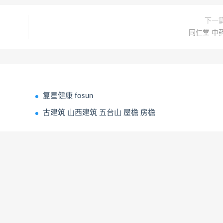
下一
同仁堂 中
复星健康 fosun
古建筑 山西建筑 五台山 屋檐 房檐