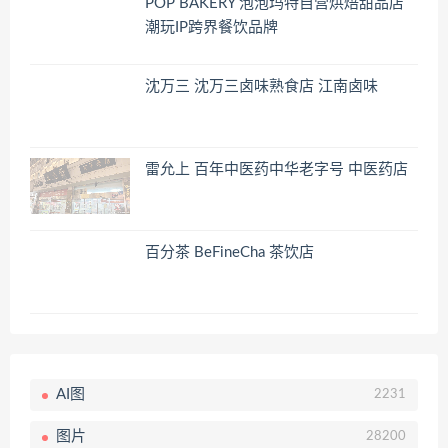
POP BAKERY 泡泡玛特自营烘焙甜品店
潮玩IP跨界餐饮品牌
沈万三 沈万三卤味熟食店 江南卤味
雷允上 百年中医药中华老字号 中医药店
百分茶 BeFineCha 茶饮店
AI图
2231
图片
28200