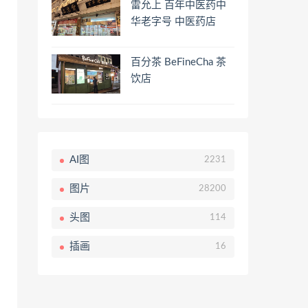
雷允上 百年中医药中
华老字号 中医药店
百分茶 BeFineCha 茶
饮店
AI图
2231
图片
28200
头图
114
插画
16