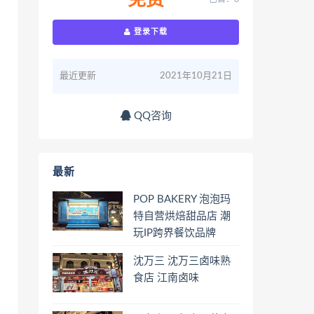
免费
登录下载
最近更新
2021年10月21日
QQ咨询
最新
POP BAKERY 泡泡玛
特自营烘焙甜品店 潮
玩IP跨界餐饮品牌
沈万三 沈万三卤味熟
食店 江南卤味