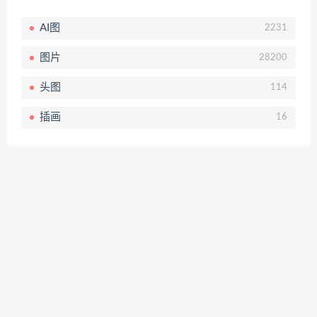
AI图
2231
图片
28200
头图
114
插画
16