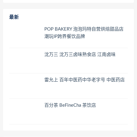
最新
POP BAKERY 泡泡玛特自营烘焙甜品店
潮玩IP跨界餐饮品牌
沈万三 沈万三卤味熟食店 江南卤味
雷允上 百年中医药中华老字号 中医药店
百分茶 BeFineCha 茶饮店