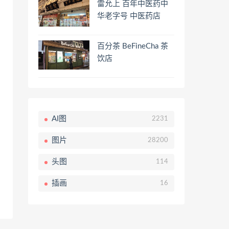
雷允上 百年中医药中
华老字号 中医药店
百分茶 BeFineCha 茶
饮店
AI图
2231
图片
28200
头图
114
插画
16