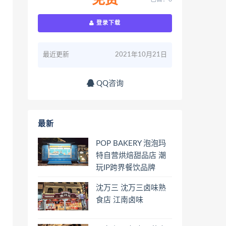
免费
登录下载
最近更新
2021年10月21日
QQ咨询
最新
POP BAKERY 泡泡玛
特自营烘焙甜品店 潮
玩IP跨界餐饮品牌
沈万三 沈万三卤味熟
食店 江南卤味