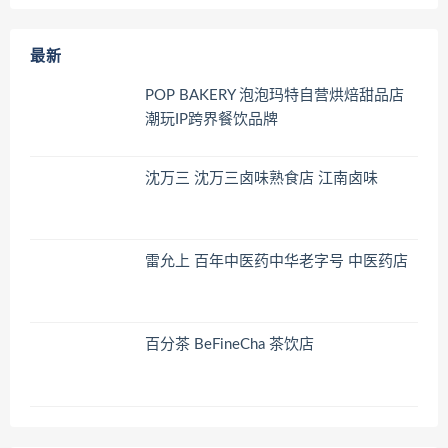
最新
POP BAKERY 泡泡玛特自营烘焙甜品店
潮玩IP跨界餐饮品牌
沈万三 沈万三卤味熟食店 江南卤味
雷允上 百年中医药中华老字号 中医药店
百分茶 BeFineCha 茶饮店