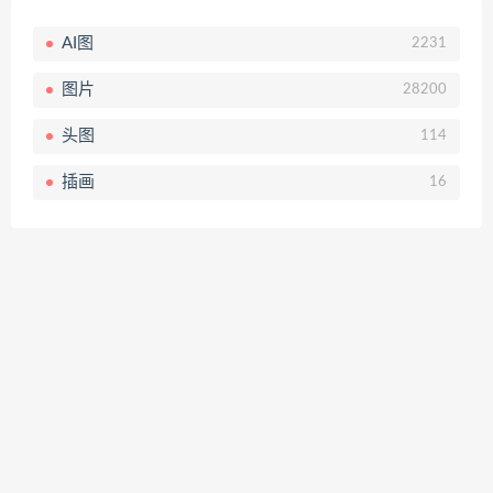
AI图
2231
图片
28200
头图
114
插画
16