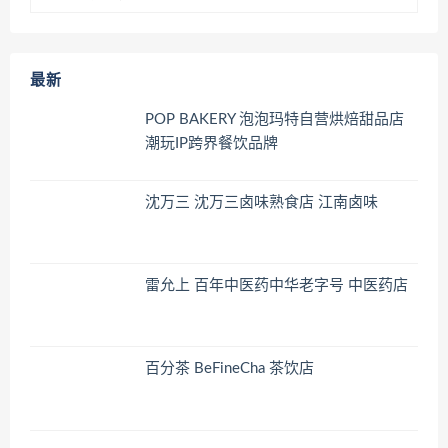
最新
POP BAKERY 泡泡玛特自营烘焙甜品店
潮玩IP跨界餐饮品牌
沈万三 沈万三卤味熟食店 江南卤味
雷允上 百年中医药中华老字号 中医药店
百分茶 BeFineCha 茶饮店