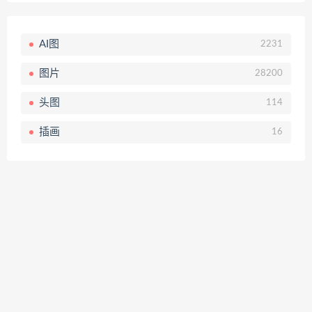
AI图
2231
图片
28200
头图
114
插画
16