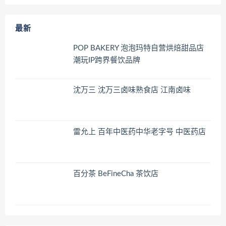
最新
POP BAKERY 泡泡玛特自营烘焙甜品店
潮玩IP跨界餐饮品牌
沈万三 沈万三卤味熟食店 江南卤味
雷允上 百年中医药中华老字号 中医药店
百分茶 BeFineCha 茶饮店