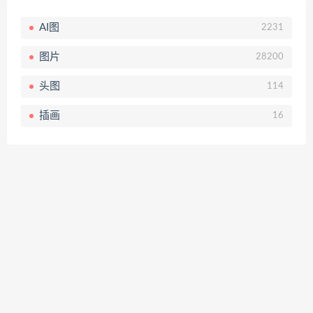
AI图
2231
图片
28200
头图
114
插画
16