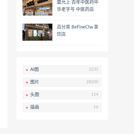
雷允上 百年中医药中
华老字号 中医药店
百分茶 BeFineCha 茶
饮店
AI图
2231
图片
28200
头图
114
插画
16