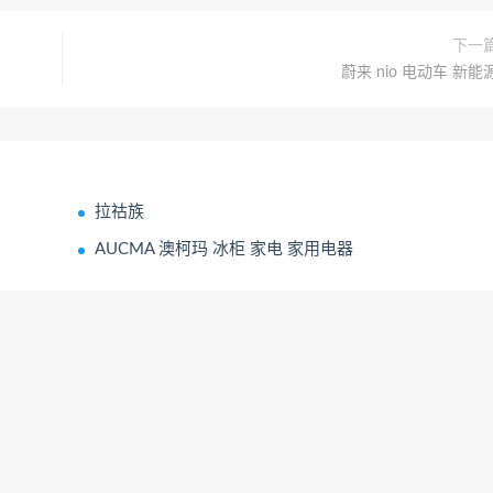
下一
蔚来 nio 电动车 新能
拉祜族
AUCMA 澳柯玛 冰柜 家电 家用电器