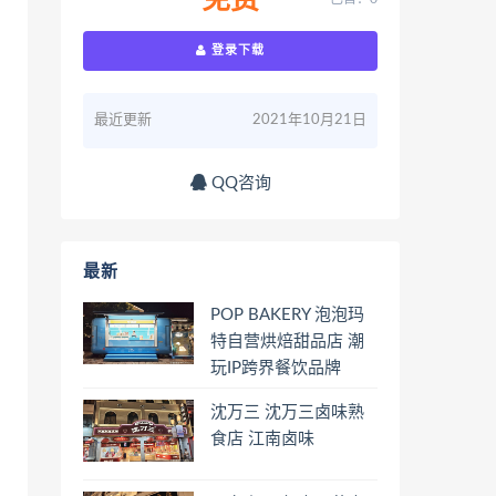
免费
登录下载
最近更新
2021年10月21日
QQ咨询
最新
POP BAKERY 泡泡玛
特自营烘焙甜品店 潮
玩IP跨界餐饮品牌
沈万三 沈万三卤味熟
食店 江南卤味