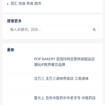
双汇 肉食 熟食 超市
搜索更多
最新
POP BAKERY 泡泡玛特自营烘焙甜品店
潮玩IP跨界餐饮品牌
沈万三 沈万三卤味熟食店 江南卤味
雷允上 百年中医药中华老字号 中医药店