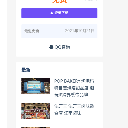
免费
登录下载
最近更新
2021年10月21日
QQ咨询
最新
POP BAKERY 泡泡玛
特自营烘焙甜品店 潮
玩IP跨界餐饮品牌
沈万三 沈万三卤味熟
食店 江南卤味