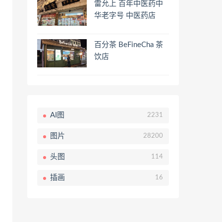
雷允上 百年中医药中
华老字号 中医药店
百分茶 BeFineCha 茶
饮店
AI图
2231
图片
28200
头图
114
插画
16