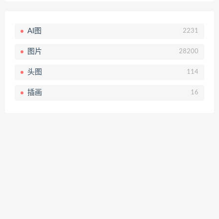
AI图
2231
图片
28200
头图
114
插画
16