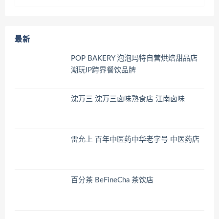
最新
POP BAKERY 泡泡玛特自营烘焙甜品店
潮玩IP跨界餐饮品牌
沈万三 沈万三卤味熟食店 江南卤味
雷允上 百年中医药中华老字号 中医药店
百分茶 BeFineCha 茶饮店